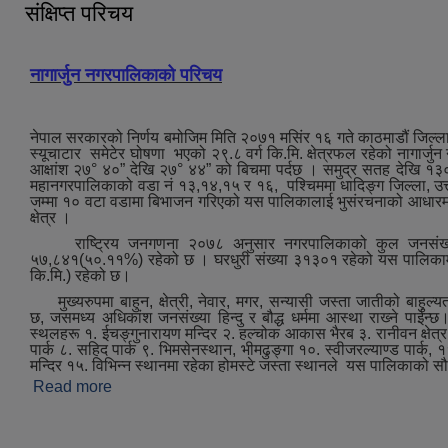
संक्षिप्त परिचय
नागार्जुन नगरपालिकाको परिचय
नेपाल सरकारको निर्णय बमोजिम मिति २०७१ मसिंर १६ गते काठमाडौं जिल्ला
स्यूचाटार समेटेर घोषणा भएको २९.८ वर्ग कि.मि. क्षेत्रफल रहेको नागार्जु
आक्षांश २७° ४०” देखि २७° ४४” को बिचमा पर्दछ । समुद्र सतह देखि १३
महानगरपालिकाको वडा नं १३,१४,१५ र १६, पश्‍चिममा धादिङ्ग जिल्ला, उत्त
जम्मा १० वटा वडामा बिभाजन गरिएको यस पालिकालाई भुसंरचनाको आधारमा मुख्
क्षेत्र ।
राष्ट्रिय जनगणना २०७८ अनुसार नगरपालिकाको कुल जनसंख्या
५७,८४१(५०.११%) रहेको छ । घरधुरी संख्या ३१३०१ रहेको यस पालिकामा जन
कि.मि.) रहेको छ।
मुख्‍यरुपमा बाहुन, क्षेत्री, नेवार, मगर, सन्यासी जस्ता जातीको बाहुल्य
छ, जसमध्‍य अधिकांश जनसंख्या हिन्दु र बौद्ध धर्ममा आस्था राख्‍ने पाईन्छ।ऐ
स्थलहरू १. ईचङ्गुनारायण मन्दिर २. हल्चोक आकास भैरब ३. रानीवन क्षेत्र ४.
पार्क ८. सहिद पार्क ९. भिमसेनस्थान, भीमढुङ्गा १०. स्वीजरल्याण्ड पार्क, ११.
मन्दिर १५. विभिन्न स्थानमा रहेका होमस्टे जस्‍ता स्थानले यस पालिकाको स
Read more
about संक्षिप्त परिचय