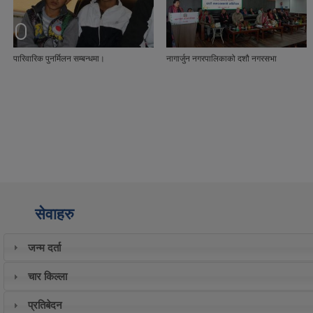
नागार्जुन नगरपालिकाको दशौ नगरसभा
यस नागार्जुन नगरपालिका अन्तर्गत हाल वडा नं ७
साबिक डाडापौवा सि.नं २(क)२ कि.न २८०
गुरुङडाडा स्थित सार्वजनिक जग्गा नाप जाँच गरि
सिमाङ्कन गर्ने कार्य गरियो।
सेवाहरु
जन्म दर्ता
चार किल्ला
प्रतिबेदन