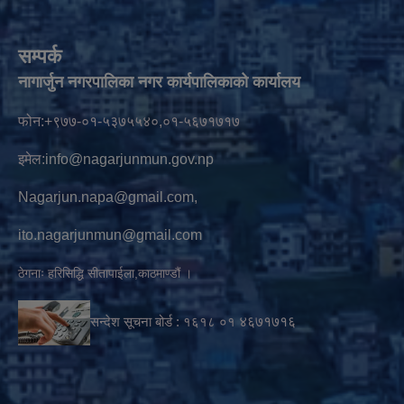
सम्पर्क
नागार्जुन नगरपालिका नगर कार्यपालिकाको कार्यालय
फोन:+९७७-०१-५३७५५४०,०१-५६७१७१७
इमेल:
info@nagarjunmun.gov.np
Nagarjun.napa@gmail.com
,
ito.nagarjunmun@gmail.com
ठेगनाः हरिसिद्धि सीतापाईला,काठमाण्डौं ।
सन्देश सूचना बोर्ड :
१६१८ ०१
४६७१७१६