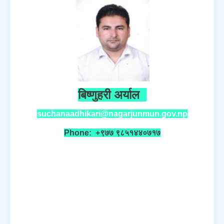
बिष्णुहरी अर्याल
suchanaadhikari@nagarjunmun.gov.np
Phone: +९७७ ९८५१४४०७१७