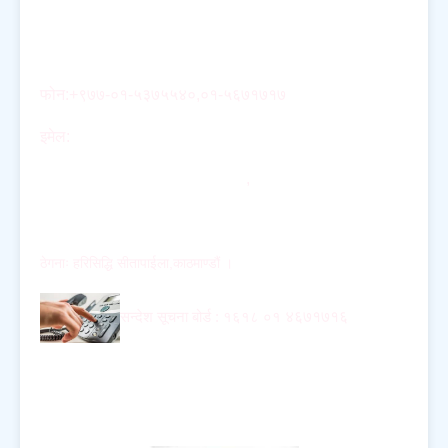
नागार्जुन नगरपालिका नगर कार्यपालिकाको कार्यालय
फोन:+९७७-०१-५३७५५४०,०१-५६७१७१७
इमेल:
info@nagarjunmun.gov.np
Nagarjun.napa@gmail.com
,
ito.nagarjunmun@gmail.com
ठेगनाः हरिसिद्धि सीतापाईला,काठमाण्डौं ।
सन्देश सूचना बोर्ड :
१६१८ ०१
४६७१७१६
सहायक सूचना अधिकारी