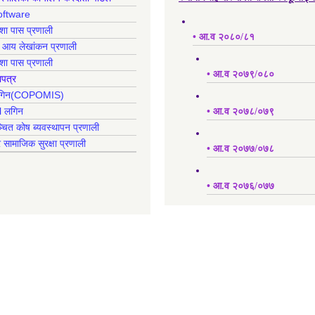
oftware
क्शा पास प्रणाली
• आ.व २०८०/८१
ह आय लेखांकन प्रणाली
क्शा पास प्रणाली
• आ.व २०७९/०८०
ापत्र
 लगिन(COPOMIS)
l लगिन
• आ.व २०७८/०७९
्चित कोष ब्यवस्थापन प्रणाली
र सामाजिक सुरक्षा प्रणाली
• आ.व २०७७/०७८
• आ.व २०७६/०७७