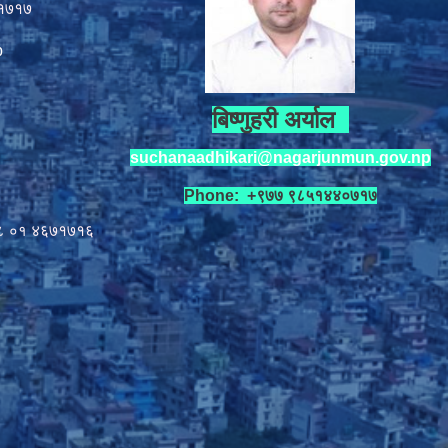
१७१७
p
बिष्णुहरी अर्याल
suchanaadhikari@nagarjunmun.gov.np
Phone: +९७७ ९८५१४४०७१७
८ ०१
४६७१७१६