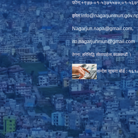
फोन:+९७७-०१-५३७५५४०,०१-५६७
इमेल:
info@nagarjunmun.gov.n
Nagarjun.napa@gmail.com
,
ito.nagarjunmun@gmail.com
ठेगनाः हरिसिद्धि सीतापाईला,काठमाण्डौं ।
सन्देश सूचना बोर्ड :
१६१