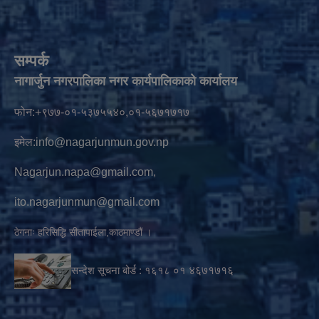
सम्पर्क
नागार्जुन नगरपालिका नगर कार्यपालिकाको कार्यालय
फोन:+९७७-०१-५३७५५४०,०१-५६७१७१७
इमेल:
info@nagarjunmun.gov.np
Nagarjun.napa@gmail.com
,
ito.nagarjunmun@gmail.com
ठेगनाः हरिसिद्धि सीतापाईला,काठमाण्डौं ।
सन्देश सूचना बोर्ड :
१६१८ ०१
४६७१७१६