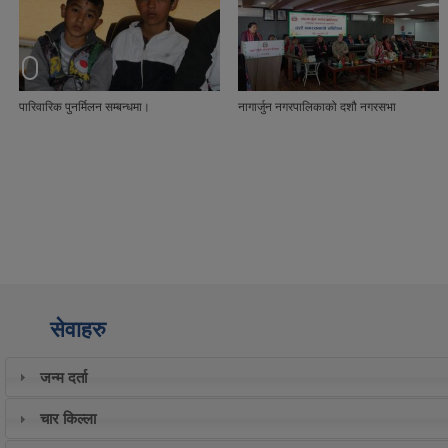
नागार्जुन नगरपालिकाको दशौ नगरसभा
यस नागार्जुन नगरपालिका अन्तर्गत हाल वडा नं ७
साबिक डाडापौवा सि.नं २(क)२ कि.न २८०
गुरुङडाडा स्थित सार्वजनिक जग्गा नाप जाँच गरि
सिमाङ्कन गर्ने कार्य गरियो।
सेवाहरु
जन्म दर्ता
चार किल्ला