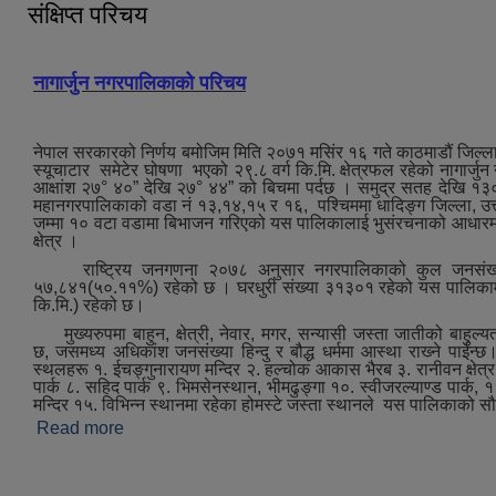
संक्षिप्त परिचय
नागार्जुन नगरपालिकाको परिचय
नेपाल सरकारको निर्णय बमोजिम मिति २०७१ मसिंर १६ गते काठमाडौं जिल्ला
स्यूचाटार समेटेर घोषणा भएको २९.८ वर्ग कि.मि. क्षेत्रफल रहेको नागार्जु
आक्षांश २७° ४०” देखि २७° ४४” को बिचमा पर्दछ । समुद्र सतह देखि १३
महानगरपालिकाको वडा नं १३,१४,१५ र १६, पश्‍चिममा धादिङ्ग जिल्ला, उत्त
जम्मा १० वटा वडामा बिभाजन गरिएको यस पालिकालाई भुसंरचनाको आधारमा मुख्
क्षेत्र ।
राष्ट्रिय जनगणना २०७८ अनुसार नगरपालिकाको कुल जनसंख्या
५७,८४१(५०.११%) रहेको छ । घरधुरी संख्या ३१३०१ रहेको यस पालिकामा जन
कि.मि.) रहेको छ।
मुख्‍यरुपमा बाहुन, क्षेत्री, नेवार, मगर, सन्यासी जस्ता जातीको बाहुल्य
छ, जसमध्‍य अधिकांश जनसंख्या हिन्दु र बौद्ध धर्ममा आस्था राख्‍ने पाईन्छ।ऐ
स्थलहरू १. ईचङ्गुनारायण मन्दिर २. हल्चोक आकास भैरब ३. रानीवन क्षेत्र ४.
पार्क ८. सहिद पार्क ९. भिमसेनस्थान, भीमढुङ्गा १०. स्वीजरल्याण्ड पार्क, ११.
मन्दिर १५. विभिन्न स्थानमा रहेका होमस्टे जस्‍ता स्थानले यस पालिकाको स
Read more
about संक्षिप्त परिचय