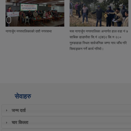
यस नागार्जुन नगरपालिका अन्तर्गत हाल वडा नं ७
प्रमुख प्रशासकीय अधिकृतहरुलाई स्वागत एंवम
साबिक डाडापौवा सि.नं २(क)२ कि.न २८०
बिदाई कार्यक्रम
गुरुङडाडा स्थित सार्वजनिक जग्गा नाप जाँच गरि
सिमाङ्कन गर्ने कार्य गरियो।
सेवाहरु
जन्म दर्ता
चार किल्ला