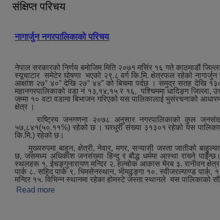
संक्षिप्त परिचय
नागार्जुन नगरपालिकाको परिचय
नेपाल सरकारको निर्णय बमोजिम मिति २०७१ मसिंर १६ गते काठमाडौं जिल्ला
स्यूचाटार समेटेर घोषणा भएको २९.८ वर्ग कि.मि. क्षेत्रफल रहेको नागार्जु
आक्षांश २७° ४०” देखि २७° ४४” को बिचमा पर्दछ । समुद्र सतह देखि १३
महानगरपालिकाको वडा नं १३,१४,१५ र १६, पश्‍चिममा धादिङ्ग जिल्ला, उत्त
जम्मा १० वटा वडामा बिभाजन गरिएको यस पालिकालाई भुसंरचनाको आधारमा मुख्
क्षेत्र ।
राष्ट्रिय जनगणना २०७८ अनुसार नगरपालिकाको कुल जनसंख्या
५७,८४१(५०.११%) रहेको छ । घरधुरी संख्या ३१३०१ रहेको यस पालिकामा जन
कि.मि.) रहेको छ।
मुख्‍यरुपमा बाहुन, क्षेत्री, नेवार, मगर, सन्यासी जस्ता जातीको बाहुल्य
छ, जसमध्‍य अधिकांश जनसंख्या हिन्दु र बौद्ध धर्ममा आस्था राख्‍ने पाईन्छ।ऐ
स्थलहरू १. ईचङ्गुनारायण मन्दिर २. हल्चोक आकास भैरब ३. रानीवन क्षेत्र ४.
पार्क ८. सहिद पार्क ९. भिमसेनस्थान, भीमढुङ्गा १०. स्वीजरल्याण्ड पार्क, ११.
मन्दिर १५. विभिन्न स्थानमा रहेका होमस्टे जस्‍ता स्थानले यस पालिकाको स
Read more
about संक्षिप्त परिचय