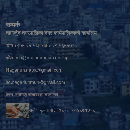
सम्पर्क
नागार्जुन नगरपालिका नगर कार्यपालिकाको कार्यालय
फोन:+९७७-०१-५३७५५४०,०१-५६७१७१७
इमेल:
info@nagarjunmun.gov.np
Nagarjun.napa@gmail.com
,
ito.nagarjunmun@gmail.com
ठेगनाः हरिसिद्धि सीतापाईला,काठमाण्डौं ।
सन्देश सूचना बोर्ड :
१६१८ ०१
४६७१७१६