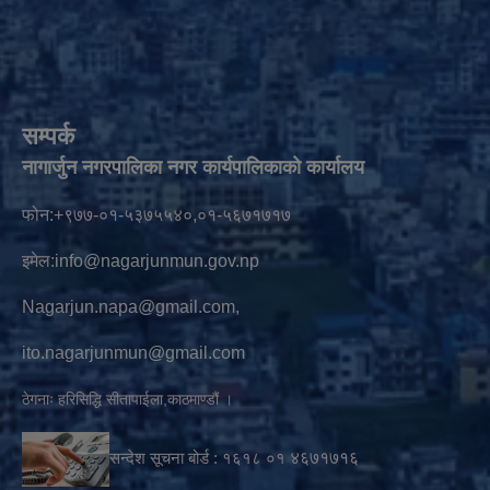
सम्पर्क
नागार्जुन नगरपालिका नगर कार्यपालिकाको कार्यालय
फोन:+९७७-०१-५३७५५४०,०१-५६७१७१७
इमेल:
info@nagarjunmun.gov.np
Nagarjun.napa@gmail.com
,
ito.nagarjunmun@gmail.com
ठेगनाः हरिसिद्धि सीतापाईला,काठमाण्डौं ।
सन्देश सूचना बोर्ड :
१६१८ ०१
४६७१७१६