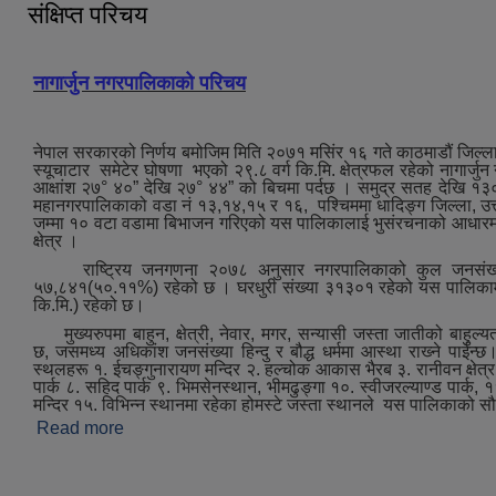
संक्षिप्त परिचय
नागार्जुन नगरपालिकाको परिचय
नेपाल सरकारको निर्णय बमोजिम मिति २०७१ मसिंर १६ गते काठमाडौं जिल्ला
स्यूचाटार समेटेर घोषणा भएको २९.८ वर्ग कि.मि. क्षेत्रफल रहेको नागार्जु
आक्षांश २७° ४०” देखि २७° ४४” को बिचमा पर्दछ । समुद्र सतह देखि १३
महानगरपालिकाको वडा नं १३,१४,१५ र १६, पश्‍चिममा धादिङ्ग जिल्ला, उत्त
जम्मा १० वटा वडामा बिभाजन गरिएको यस पालिकालाई भुसंरचनाको आधारमा मुख्
क्षेत्र ।
राष्ट्रिय जनगणना २०७८ अनुसार नगरपालिकाको कुल जनसंख्या
५७,८४१(५०.११%) रहेको छ । घरधुरी संख्या ३१३०१ रहेको यस पालिकामा जन
कि.मि.) रहेको छ।
मुख्‍यरुपमा बाहुन, क्षेत्री, नेवार, मगर, सन्यासी जस्ता जातीको बाहुल्य
छ, जसमध्‍य अधिकांश जनसंख्या हिन्दु र बौद्ध धर्ममा आस्था राख्‍ने पाईन्छ।ऐ
स्थलहरू १. ईचङ्गुनारायण मन्दिर २. हल्चोक आकास भैरब ३. रानीवन क्षेत्र ४.
पार्क ८. सहिद पार्क ९. भिमसेनस्थान, भीमढुङ्गा १०. स्वीजरल्याण्ड पार्क, ११.
मन्दिर १५. विभिन्न स्थानमा रहेका होमस्टे जस्‍ता स्थानले यस पालिकाको स
Read more
about संक्षिप्त परिचय