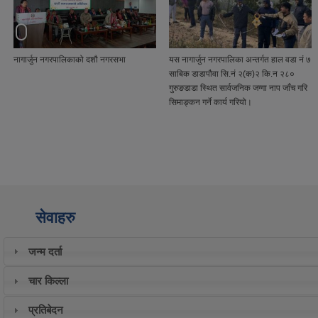
नगरसभा
यस नागार्जुन नगरपालिका अन्तर्गत हाल वडा नं ७
प्रमुख प्रशासकीय अधिकृतहरुलाई
साबिक डाडापौवा सि.नं २(क)२ कि.न २८०
बिदाई कार्यक्रम
गुरुङडाडा स्थित सार्वजनिक जग्गा नाप जाँच गरि
सिमाङ्कन गर्ने कार्य गरियो।
सेवाहरु
जन्म दर्ता
चार किल्ला
प्रतिबेदन