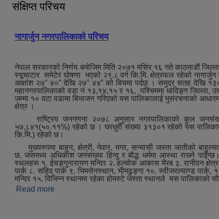
संक्षिप्त परिचय
नागार्जुन नगरपालिकाको परिचय
नेपाल सरकारको निर्णय बमोजिम मिति २०७१ मसिंर १६ गते काठमाडौं जिल्ला
स्यूचाटार समेटेर घोषणा भएको २९.८ वर्ग कि.मि. क्षेत्रफल रहेको नागार्जु
आक्षांश २७° ४०” देखि २७° ४४” को बिचमा पर्दछ । समुद्र सतह देखि १३
महानगरपालिकाको वडा नं १३,१४,१५ र १६, पश्‍चिममा धादिङ्ग जिल्ला, उत्त
जम्मा १० वटा वडामा बिभाजन गरिएको यस पालिकालाई भुसंरचनाको आधारमा मुख्
क्षेत्र ।
राष्ट्रिय जनगणना २०७८ अनुसार नगरपालिकाको कुल जनसंख्या
५७,८४१(५०.११%) रहेको छ । घरधुरी संख्या ३१३०१ रहेको यस पालिकामा जन
कि.मि.) रहेको छ।
मुख्‍यरुपमा बाहुन, क्षेत्री, नेवार, मगर, सन्यासी जस्ता जातीको बाहुल्य
छ, जसमध्‍य अधिकांश जनसंख्या हिन्दु र बौद्ध धर्ममा आस्था राख्‍ने पाईन्छ।ऐ
स्थलहरू १. ईचङ्गुनारायण मन्दिर २. हल्चोक आकास भैरब ३. रानीवन क्षेत्र ४.
पार्क ८. सहिद पार्क ९. भिमसेनस्थान, भीमढुङ्गा १०. स्वीजरल्याण्ड पार्क, ११.
मन्दिर १५. विभिन्न स्थानमा रहेका होमस्टे जस्‍ता स्थानले यस पालिकाको स
Read more
about संक्षिप्त परिचय