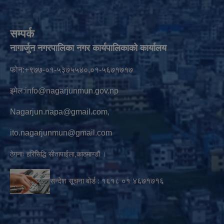
सम्पर्क
नागार्जुन नगरपालिका नगर कार्यपालिकाको कार्यालय
फोन:+९७७-०१-५३७५५४०,०१-५६७१७१७
इमेल:
info@nagarjunmun.gov.np
Nagarjun.napa@gmail.com
,
ito.nagarjunmun@gmail.com
ठेगनाः हरिसिद्धि सीतापाईला,काठमाण्डौं ।
सन्देश सूचना बोर्ड :
१६१८ ०१
४६७१७१६