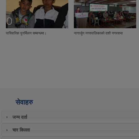
नागार्जुन नगरपालिकाको दशौ नगरसभा
यस नागार्जुन नगरपालिका अन्तर्गत हाल वडा नं ७
साबिक डाडापौवा सि.नं २(क)२ कि.न २८०
गुरुङडाडा स्थित सार्वजनिक जग्गा नाप जाँच गरि
सिमाङ्कन गर्ने कार्य गरियो।
सेवाहरु
जन्म दर्ता
चार किल्ला