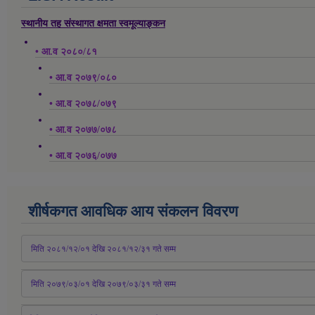
स्थानीय तह संस्थागत क्षमता स्वमूल्याङ्कन
• आ.व २०८०/८१
• आ.व २०७९/०८०
• आ.व २०७८/०७९
• आ.व २०७७/०७८
• आ.व २०७६/०७७
शीर्षकगत आवधिक आय संकलन विवरण
 मिति २०८१/१२/०१ देखि २०८१/१२/३१ 
गते
 सम्म
 मिति २०७९/०३/०१ देखि २०७९/०३/३१ 
गते
 सम्म