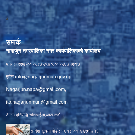
2
सम्पर्क
नागार्जुन नगरपालिका नगर कार्यपालिकाको कार्यालय
फोन:+९७७-०१-५३७५५४०,०१-५६७१७१७
इमेल:
info@nagarjunmun.gov.np
Nagarjun.napa@gmail.com
,
ito.nagarjunmun@gmail.com
ठेगनाः हरिसिद्धि सीतापाईला,काठमाण्डौं ।
सन्देश सूचना बोर्ड :
१६१८ ०१
४६७१७१६