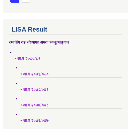
LISA Result
स्थानीय तह संस्थागत क्षमता स्वमूल्याङ्कन
• आ.व २०८०/८१
• आ.व २०७९/०८०
• आ.व २०७८/०७९
• आ.व २०७७/०७८
• आ.व २०७६/०७७