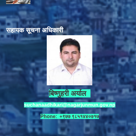
सहायक सूचना अधिकारी
बिष्णुहरी अर्याल
suchanaadhikari@nagarjunmun.gov.np
Phone: +९७७ ९८५१४४०७१७