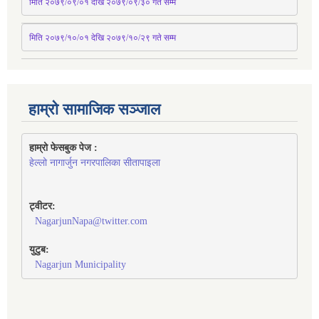
मिति २०७९/०९/०१ देखि २०७९/०९/३० 
गते
सम्म
मिति २०७९/१०/०१ देखि २०७९/१०/२९ गते सम्म
हाम्रो सामाजिक सञ्जाल
हाम्रो फेसबुक पेज : 
हेल्लो नागार्जुन नगरपालिका सीतापाइला
ट्वीटर:
NagarjunNapa@twitter.com
युटुब:
Nagarjun Municipality