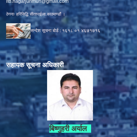
ito.nagarjunmun@gmail.com
ठेगनाः हरिसिद्धि सीतापाईला,काठमाण्डौं ।
सन्देश सूचना बोर्ड :
१६१८ ०१
४६७१७१६
सहायक सूचना अधिकारी
बिष्णुहरी अर्याल