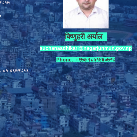
१७१७
p
बिष्णुहरी अर्याल
suchanaadhikari@nagarjunmun.gov.np
Phone: +९७७ ९८५१४४०७१७
८ ०१
४६७१७१६