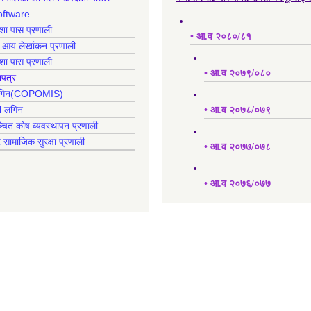
oftware
क्शा पास प्रणाली
• आ.व २०८०/८१
ह आय लेखांकन प्रणाली
क्शा पास प्रणाली
• आ.व २०७९/०८०
ापत्र
 लगिन(COPOMIS)
l लगिन
• आ.व २०७८/०७९
्चित कोष ब्यवस्थापन प्रणाली
र सामाजिक सुरक्षा प्रणाली
• आ.व २०७७/०७८
• आ.व २०७६/०७७