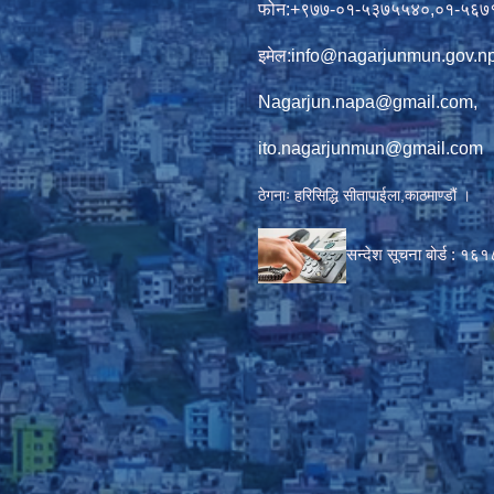
फोन:+९७७-०१-५३७५५४०,०१-५६७
इमेल:
info@nagarjunmun.gov.n
Nagarjun.napa@gmail.com
,
ito.nagarjunmun@gmail.com
ठेगनाः हरिसिद्धि सीतापाईला,काठमाण्डौं ।
सन्देश सूचना बोर्ड :
१६१