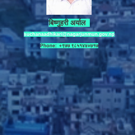
बिष्णुहरी अर्याल
suchanaadhikari@nagarjunmun.gov.np
Phone: +९७७ ९८५१४४०७१७