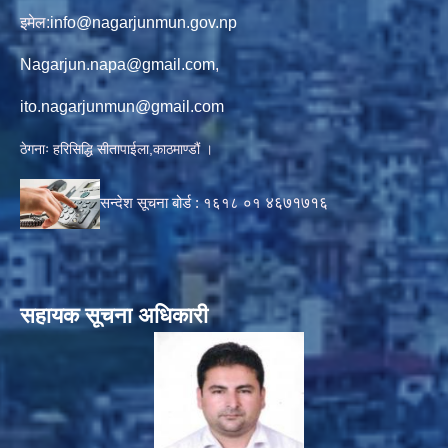
इमेल:
info@nagarjunmun.gov.np
Nagarjun.napa@gmail.com
,
ito.nagarjunmun@gmail.com
ठेगनाः हरिसिद्धि सीतापाईला,काठमाण्डौं ।
सन्देश सूचना बोर्ड :
१६१८ ०१
४६७१७१६
सहायक सूचना अधिकारी