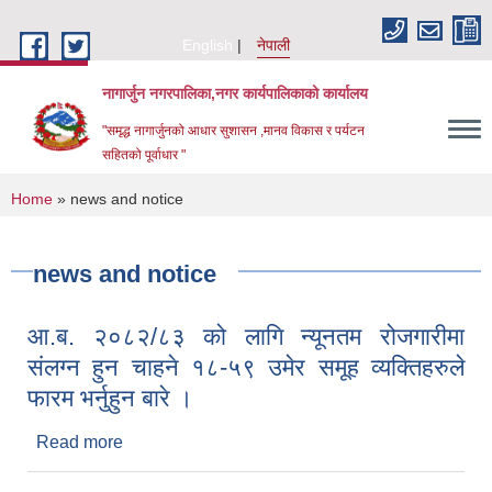
Skip to main content
English
नेपाली
नागार्जुन नगरपालिका,नगर कार्यपालिकाको कार्यालय
"समृद्ध नागार्जुनको आधार सुशासन ,मानव विकास र पर्यटन
सहितको पूर्वाधार "
You are here
Home
» news and notice
news and notice
आ.ब. २०८२/८३ को लागि न्यूनतम रोजगारीमा
संलग्न हुन चाहने १८-५९ उमेर समूह व्यक्तिहरुले
फारम भर्नुहुन बारे ।
Read more
about आ.ब. २०८२/८३ को लागि न्यूनतम रोजगारीमा संलग्न
हुन चाहने १८-५९ उमेर समूह व्यक्तिहरुले फारम भर्नुहुन बारे ।