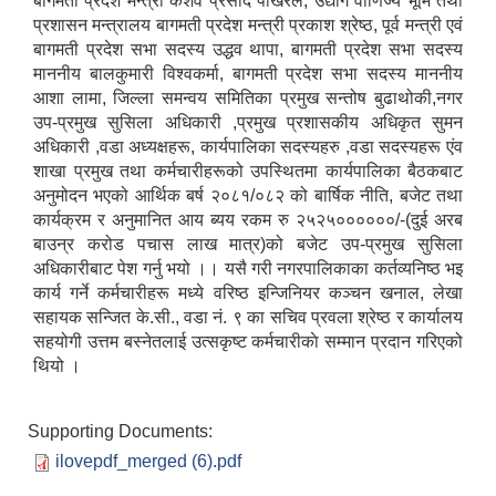
बागमती प्रदेश मन्त्री केशव प्रसाद पोखरेल, उद्योग वाणिज्य भूमि तथा
प्रशासन मन्त्रालय बागमती प्रदेश मन्त्री प्रकाश श्रेष्ठ, पूर्व मन्त्री एवं
बागमती प्रदेश सभा सदस्य उद्धव थापा, बागमती प्रदेश सभा सदस्य
माननीय बालकुमारी विश्वकर्मा, बागमती प्रदेश सभा सदस्य माननीय
आशा लामा, जिल्ला समन्वय समितिका प्रमुख सन्तोष बुढाथोकी,नगर
उप-प्रमुख सुसिला अधिकारी ,प्रमुख प्रशासकीय अधिकृत सुमन
अधिकारी ,वडा अध्यक्षहरू, कार्यपालिका सदस्यहरु ,वडा सदस्यहरू एंव
शाखा प्रमुख तथा कर्मचारीहरूको उपस्थितमा कार्यपालिका बैठकबाट
अनुमोदन भएको आर्थिक बर्ष २०८१/०८२ को बार्षिक नीति, बजेट तथा
कार्यक्रम र अनुमानित आय ब्यय रकम रु २५२५००००००/-(दुई अरब
बाउन्र करोड पचास लाख मात्र)को बजेट उप-प्रमुख सुसिला
अधिकारीबाट पेश गर्नु भयो ।। यसै गरी नगरपालिकाका कर्तव्यनिष्ठ भइ
कार्य गर्ने कर्मचारीहरू मध्ये वरिष्ठ इन्जिनियर कञ्चन खनाल, लेखा
सहायक सन्जित के.सी., वडा नं. ९ का सचिव प्रवला श्रेष्ठ र कार्यालय
सहयोगी उत्तम बस्नेतलाई उत्सकृष्ट कर्मचारीकाे सम्मान प्रदान गरिएको
थियो ।
Supporting Documents:
ilovepdf_merged (6).pdf