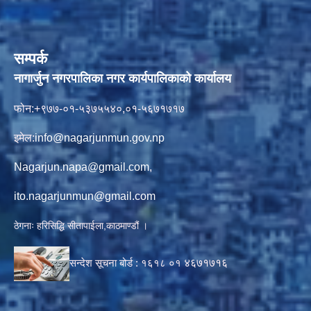
सम्पर्क
नागार्जुन नगरपालिका नगर कार्यपालिकाको कार्यालय
फोन:+९७७-०१-५३७५५४०,०१-५६७१७१७
इमेल:
info@nagarjunmun.gov.np
Nagarjun.napa@gmail.com
,
ito.nagarjunmun@gmail.com
ठेगनाः हरिसिद्धि सीतापाईला,काठमाण्डौं ।
सन्देश सूचना बोर्ड :
१६१८ ०१
४६७१७१६