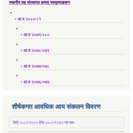
स्थानीय तह संस्थागत क्षमता स्वमूल्याङ्कन
• आ.व २०८०/८१
• आ.व २०७९/०८०
• आ.व २०७८/०७९
• आ.व २०७७/०७८
• आ.व २०७६/०७७
शीर्षकगत आवधिक आय संकलन विवरण
 मिति २०८१/१२/०१ देखि २०८१/१२/३१ 
गते
 सम्म