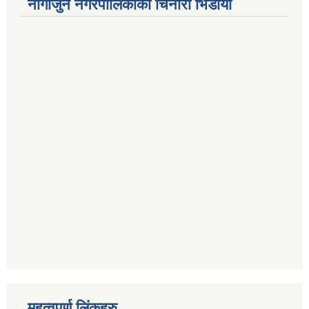
नागार्जुन नगरपालिकाको चिनारी भिडीयो
महत्वपूर्ण लिंकहरु