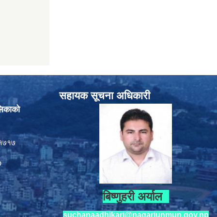
सहायक सूचना अधिकारी
लिकाको
१७१७
p
बिष्णुहरी अर्याल
suchanaadhikari@nagarjunmun.gov.np