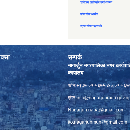
राष्ट्रिय पुननिर्माण प्राधिकरण
लोक सेवा आयोग
श्रम संसार प्रणाली
क्सा
सम्पर्क
नागार्जुन नगरपालिका नगर कार्यपा
कार्यालय
फोन:+९७७-०१-५३७५५४०,०१-५६७
इमेल:
info@nagarjunmun.gov.n
Nagarjun.napa@gmail.com
,
ito.nagarjunmun@gmail.com