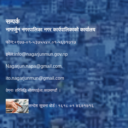
सम्पर्क
नागार्जुन नगरपालिका नगर कार्यपालिकाको कार्यालय
फोन:+९७७-०१-५३७५५४०,०१-५६७१७१७
इमेल:
info@nagarjunmun.gov.np
Nagarjun.napa@gmail.com
,
ito.nagarjunmun@gmail.com
ठेगनाः हरिसिद्धि सीतापाईला,काठमाण्डौं ।
सन्देश सूचना बोर्ड :
१६१८ ०१
४६७१७१६