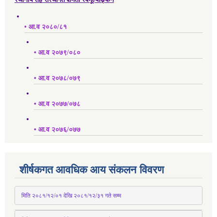
• आ.व २०८०/८१
• आ.व २०७९/०८०
• आ.व २०७८/०७९
• आ.व २०७७/०७८
• आ.व २०७६/०७७
शीर्षकगत आवधिक आय संकलन विवरण
 मिति २०८१/१२/०१ देखि २०८१/१२/३१ 
गते
 सम्म