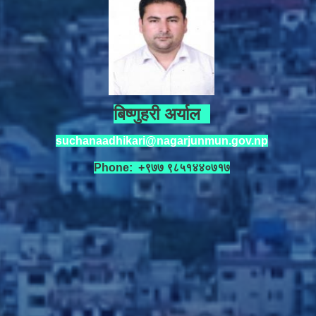
बिष्णुहरी अर्याल
suchanaadhikari@nagarjunmun.gov.np
Phone: +९७७ ९८५१४४०७१७