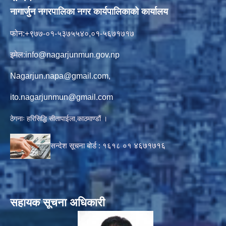
नागार्जुन नगरपालिका नगर कार्यपालिकाको कार्यालय
फोन:+९७७-०१-५३७५५४०,०१-५६७१७१७
इमेल:
info@nagarjunmun.gov.np
Nagarjun.napa@gmail.com
,
ito.nagarjunmun@gmail.com
ठेगनाः हरिसिद्धि सीतापाईला,काठमाण्डौं ।
सन्देश सूचना बोर्ड :
१६१८ ०१
४६७१७१६
सहायक सूचना अधिकारी