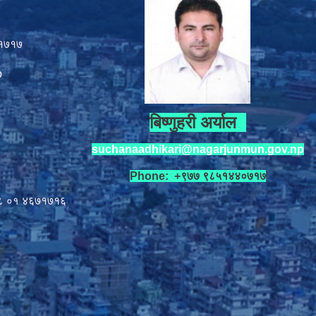
१७१७
p
बिष्णुहरी अर्याल
suchanaadhikari@nagarjunmun.gov.np
Phone: +९७७ ९८५१४४०७१७
८ ०१
४६७१७१६