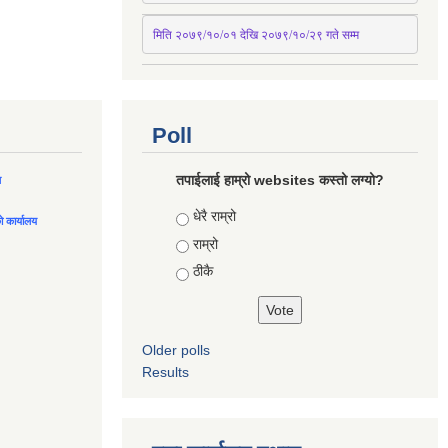
मिति २०७९/१०/०१ देखि २०७९/१०/२९ गते सम्म
Poll
तपाईलाई हाम्रो websites कस्तो लग्यो?
ल
Choices
धेरै राम्रो
को कार्यालय
राम्रो
ठीकै
Older polls
Results