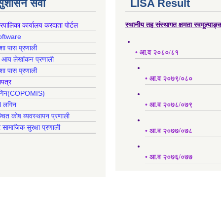
 सुशासन सेवा
LISA Result
गरपालिका कार्यालय करदाता पोर्टल
स्थानीय तह संस्थागत क्षमता स्वमूल्याङ
oftware
क्शा पास प्रणाली
• आ.व २०८०/८१
ह आय लेखांकन प्रणाली
क्शा पास प्रणाली
• आ.व २०७९/०८०
ापत्र
 लगिन(COPOMIS)
l लगिन
• आ.व २०७८/०७९
्चित कोष ब्यवस्थापन प्रणाली
र सामाजिक सुरक्षा प्रणाली
• आ.व २०७७/०७८
• आ.व २०७६/०७७