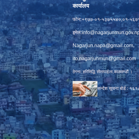
कार्यालय
फोन:+९७७-०१-५३७५५४०,०१-५६७
इमेल:
info@nagarjunmun.gov.n
Nagarjun.napa@gmail.com
,
ito.nagarjunmun@gmail.com
ठेगनाः हरिसिद्धि सीतापाईला,काठमाण्डौं ।
सन्देश सूचना बोर्ड :
१६१