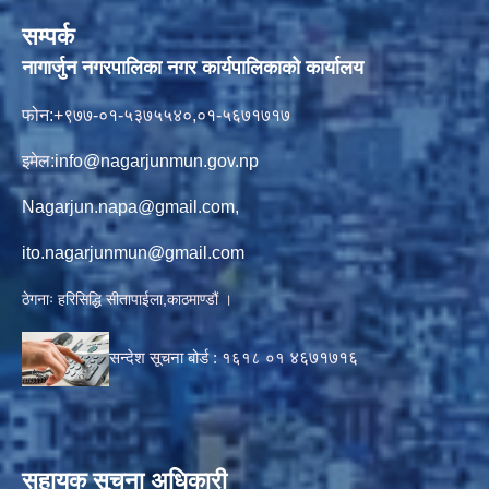
सम्पर्क
नागार्जुन नगरपालिका नगर कार्यपालिकाको कार्यालय
फोन:+९७७-०१-५३७५५४०,०१-५६७१७१७
इमेल:
info@nagarjunmun.gov.np
Nagarjun.napa@gmail.com
,
ito.nagarjunmun@gmail.com
ठेगनाः हरिसिद्धि सीतापाईला,काठमाण्डौं ।
सन्देश सूचना बोर्ड :
१६१८ ०१
४६७१७१६
सहायक सूचना अधिकारी