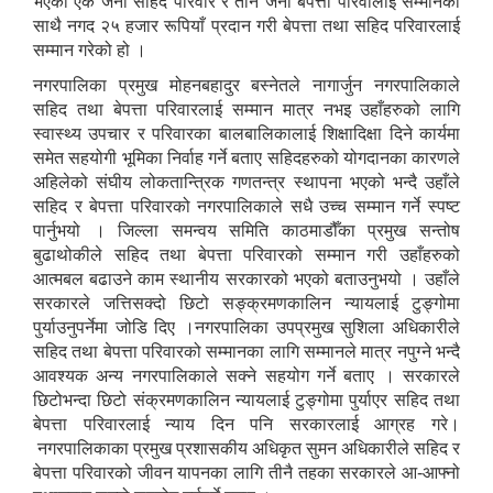
भएका एक जना सहिद परिवार र तीन जना बेपत्ता परिवालाई सम्मानका
साथै नगद २५ हजार रूपियाँ प्रदान गरी बेपत्ता तथा सहिद परिवारलाई
सम्मान गरेको हो ।
नगरपालिका प्रमुख मोहनबहादुर बस्नेतले नागार्जुन नगरपालिकाले
सहिद तथा बेपत्ता परिवारलाई सम्मान मात्र नभइ उहाँहरुको लागि
स्वास्थ्य उपचार र परिवारका बालबालिकालाई शिक्षादिक्षा दिने कार्यमा
समेत सहयोगी भूमिका निर्वाह गर्ने बताए सहिदहरुको योगदानका कारणले
अहिलेको संघीय लोकतान्त्रिक गणतन्त्र स्थापना भएको भन्दै उहाँले
सहिद र बेपत्ता परिवारको नगरपालिकाले सधै उच्च सम्मान गर्ने स्पष्ट
पार्नुभयो । जिल्ला समन्वय समिति काठमाडौँका प्रमुख सन्तोष
बुढाथोकीले सहिद तथा बेपत्ता परिवारको सम्मान गरी उहाँहरुको
आत्मबल बढाउने काम स्थानीय सरकारको भएको बताउनुभयो । उहाँले
सरकारले जत्तिसक्दो छिटो सङ्क्रमणकालिन न्यायलाई टुङ्गोमा
पुर्याउनुपर्नेमा जोडि दिए ।नगरपालिका उपप्रमुख सुशिला अधिकारीले
सहिद तथा बेपत्ता परिवारको सम्मानका लागि सम्मानले मात्र नपुग्ने भन्दै
आवश्यक अन्य नगरपालिकाले सक्ने सहयोग गर्ने बताए । सरकारले
छिटोभन्दा छिटो संक्रमणकालिन न्यायलाई टुङ्गोमा पुर्याएर सहिद तथा
बेपत्ता परिवारलाई न्याय दिन पनि सरकारलाई आग्रह गरे।
नगरपालिकाका प्रमुख प्रशासकीय अधिकृत सुमन अधिकारीले सहिद र
बेपत्ता परिवारको जीवन यापनका लागि तीनै तहका सरकारले आ-आफ्नो