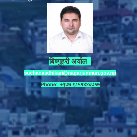
बिष्णुहरी अर्याल
suchanaadhikari@nagarjunmun.gov.np
Phone: +९७७ ९८५१४४०७१७