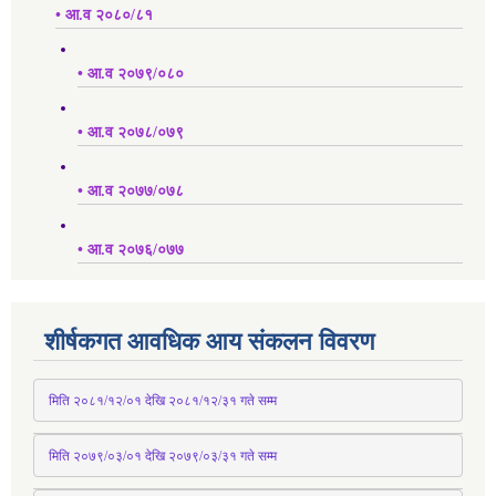
• आ.व २०८०/८१
• आ.व २०७९/०८०
• आ.व २०७८/०७९
• आ.व २०७७/०७८
• आ.व २०७६/०७७
शीर्षकगत आवधिक आय संकलन विवरण
 मिति २०८१/१२/०१ देखि २०८१/१२/३१ 
गते
 सम्म
 मिति २०७९/०३/०१ देखि २०७९/०३/३१ 
गते
 सम्म