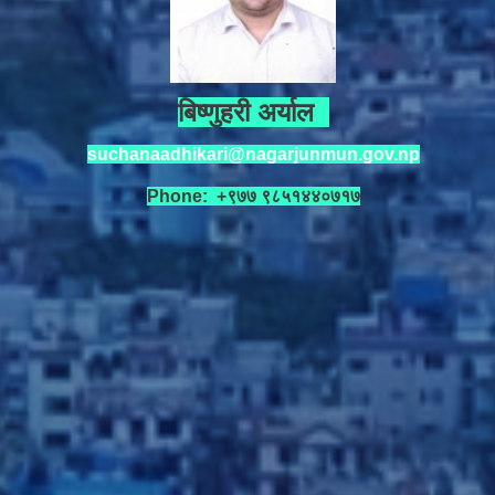
बिष्णुहरी अर्याल
suchanaadhikari@nagarjunmun.gov.np
Phone: +९७७ ९८५१४४०७१७