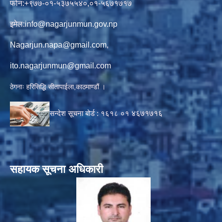
फोन:+९७७-०१-५३७५५४०,०१-५६७१७१७
इमेल:
info@nagarjunmun.gov.np
Nagarjun.napa@gmail.com
,
ito.nagarjunmun@gmail.com
ठेगनाः हरिसिद्धि सीतापाईला,काठमाण्डौं ।
सन्देश सूचना बोर्ड :
१६१८ ०१
४६७१७१६
सहायक सूचना अधिकारी