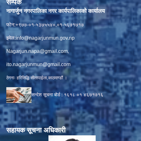
सम्पर्क
नागार्जुन नगरपालिका नगर कार्यपालिकाको कार्यालय
फोन:+९७७-०१-५३७५५४०,०१-५६७१७१७
इमेल:
info@nagarjunmun.gov.np
Nagarjun.napa@gmail.com
,
ito.nagarjunmun@gmail.com
ठेगनाः हरिसिद्धि सीतापाईला,काठमाण्डौं ।
सन्देश सूचना बोर्ड :
१६१८ ०१
४६७१७१६
सहायक सूचना अधिकारी