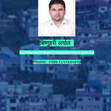
बिष्णुहरी अर्याल
suchanaadhikari@nagarjunmun.gov.np
Phone: +९७७ ९८५१४४०७१७