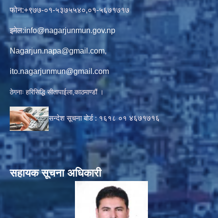
फोन:+९७७-०१-५३७५५४०,०१-५६७१७१७
इमेल:
info@nagarjunmun.gov.np
Nagarjun.napa@gmail.com
,
ito.nagarjunmun@gmail.com
ठेगनाः हरिसिद्धि सीतापाईला,काठमाण्डौं ।
सन्देश सूचना बोर्ड :
१६१८ ०१
४६७१७१६
सहायक सूचना अधिकारी