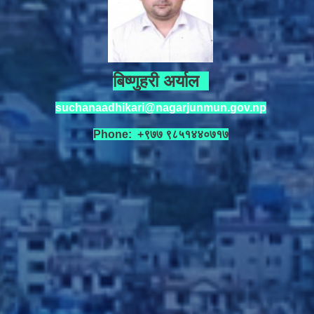
बिष्णुहरी अर्याल
suchanaadhikari@nagarjunmun.gov.np
Phone: +९७७ ९८५१४४०७१७