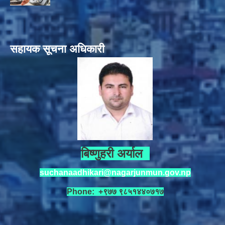
सहायक सूचना अधिकारी
बिष्णुहरी अर्याल
suchanaadhikari@nagarjunmun.gov.np
Phone: +९७७ ९८५१४४०७१७