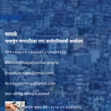
सम्पर्क
नागार्जुन नगरपालिका नगर कार्यपालिकाको कार्यालय
फोन:+९७७-०१-५३७५५४०,०१-५६७१७१७
इमेल:
info@nagarjunmun.gov.np
Nagarjun.napa@gmail.com
,
ito.nagarjunmun@gmail.com
ठेगनाः हरिसिद्धि सीतापाईला,काठमाण्डौं ।
सन्देश सूचना बोर्ड :
१६१८ ०१
४६७१७१६