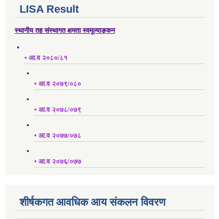
LISA Result
स्थानीय तह संस्थागत क्षमता स्वमूल्याङ्कन
• आ.व २०८०/८१
• आ.व २०७९/०८०
• आ.व २०७८/०७९
• आ.व २०७७/०७८
• आ.व २०७६/०७७
शीर्षकगत आवधिक आय संकलन विवरण