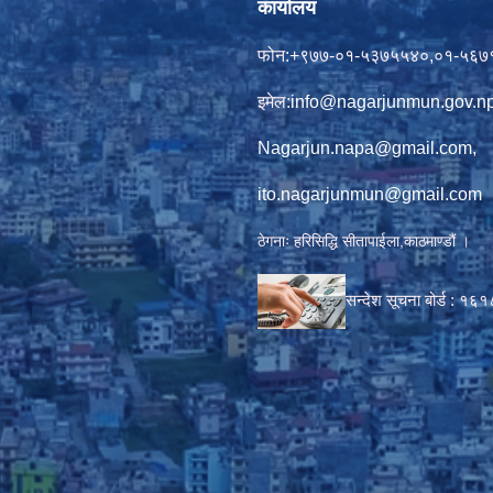
कार्यालय
फोन:+९७७-०१-५३७५५४०,०१-५६७
इमेल:
info@nagarjunmun.gov.n
Nagarjun.napa@gmail.com
,
ito.nagarjunmun@gmail.com
ठेगनाः हरिसिद्धि सीतापाईला,काठमाण्डौं ।
सन्देश सूचना बोर्ड :
१६१