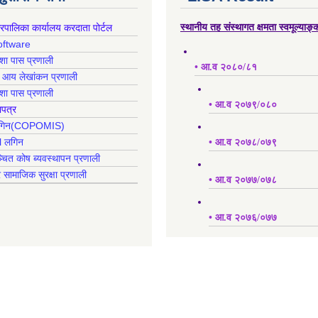
गरपालिका कार्यालय करदाता पोर्टल
स्थानीय तह संस्थागत क्षमता स्वमूल्याङ
oftware
क्शा पास प्रणाली
• आ.व २०८०/८१
ह आय लेखांकन प्रणाली
क्शा पास प्रणाली
• आ.व २०७९/०८०
ापत्र
 लगिन(COPOMIS)
l लगिन
• आ.व २०७८/०७९
्चित कोष ब्यवस्थापन प्रणाली
र सामाजिक सुरक्षा प्रणाली
• आ.व २०७७/०७८
• आ.व २०७६/०७७