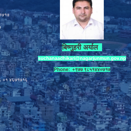
१७१७
p
बिष्णुहरी अर्याल
suchanaadhikari@nagarjunmun.gov.np
Phone: +९७७ ९८५१४४०७१७
८ ०१
४६७१७१६