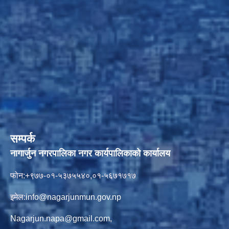
सम्पर्क
नागार्जुन नगरपालिका नगर कार्यपालिकाको कार्यालय
फोन:+९७७-०१-५३७५५४०,०१-५६७१७१७
इमेल:
info@nagarjunmun.gov.np
Nagarjun.napa@gmail.com
,