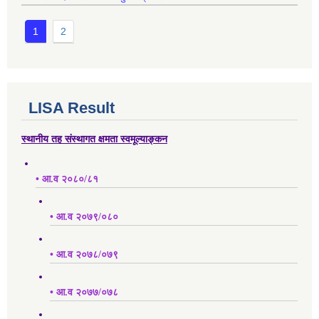
1
2
LISA Result
स्थानीय तह संस्थागत क्षमता स्वमूल्याङ्कन
• आ.व २०८०/८१
• आ.व २०७९/०८०
• आ.व २०७८/०७९
• आ.व २०७७/०७८