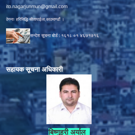
ito.nagarjunmun@gmail.com
ठेगनाः हरिसिद्धि सीतापाईला,काठमाण्डौं ।
सन्देश सूचना बोर्ड :
१६१८ ०१
४६७१७१६
सहायक सूचना अधिकारी
बिष्णुहरी अर्याल