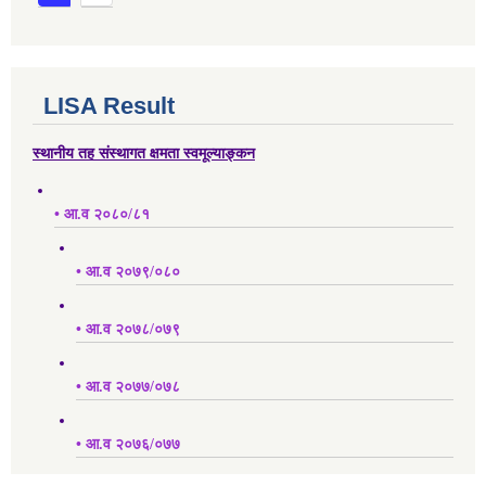
LISA Result
स्थानीय तह संस्थागत क्षमता स्वमूल्याङ्कन
• आ.व २०८०/८१
• आ.व २०७९/०८०
• आ.व २०७८/०७९
• आ.व २०७७/०७८
• आ.व २०७६/०७७