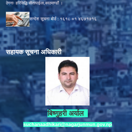
ठेगनाः हरिसिद्धि सीतापाईला,काठमाण्डौं ।
सन्देश सूचना बोर्ड :
१६१८ ०१
४६७१७१६
सहायक सूचना अधिकारी
बिष्णुहरी अर्याल
suchanaadhikari@nagarjunmun.gov.np