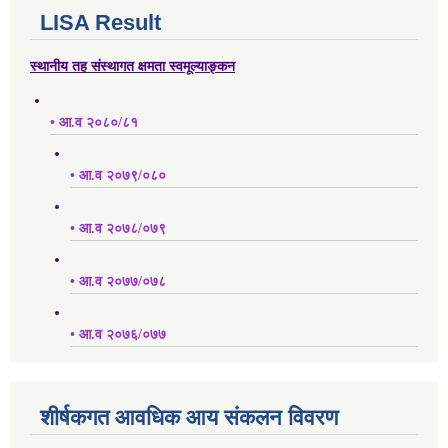
LISA Result
स्थानीय तह संस्थागत क्षमता स्वमूल्याङ्कन
• आ.व २०८०/८१
• आ.व २०७९/०८०
• आ.व २०७८/०७९
• आ.व २०७७/०७८
• आ.व २०७६/०७७
शीर्षकगत आवधिक आय संकलन विवरण