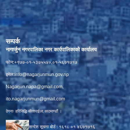
सम्पर्क
नागार्जुन नगरपालिका नगर कार्यपालिकाको कार्यालय
फोन:+९७७-०१-५३७५५४०,०१-५६७१७१७
इमेल:
info@nagarjunmun.gov.np
Nagarjun.napa@gmail.com
,
ito.nagarjunmun@gmail.com
ठेगनाः हरिसिद्धि सीतापाईला,काठमाण्डौं ।
सन्देश सूचना बोर्ड :
१६१८ ०१
४६७१७१६