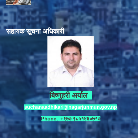
सहायक सूचना अधिकारी
बिष्णुहरी अर्याल
suchanaadhikari@nagarjunmun.gov.np
Phone: +९७७ ९८५१४४०७१७