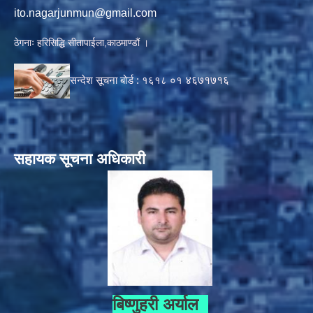
ito.nagarjunmun@gmail.com
ठेगनाः हरिसिद्धि सीतापाईला,काठमाण्डौं ।
सन्देश सूचना बोर्ड :
१६१८ ०१
४६७१७१६
सहायक सूचना अधिकारी
बिष्णुहरी अर्याल