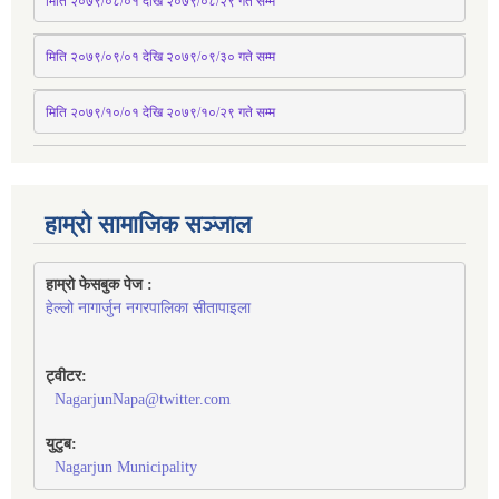
मिति २०७९/०८/०१ देखि २०७९/०८/२९ 
गते
सम्म
मिति २०७९/०९/०१ देखि २०७९/०९/३० 
गते
सम्म
मिति २०७९/१०/०१ देखि २०७९/१०/२९ गते सम्म
हाम्रो सामाजिक सञ्जाल
हाम्रो फेसबुक पेज : 
हेल्लो नागार्जुन नगरपालिका सीतापाइला
ट्वीटर:
NagarjunNapa@twitter.com
युटुब:
Nagarjun Municipality