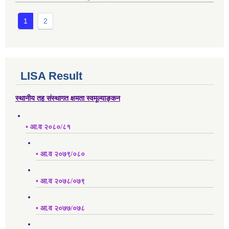
1
2
LISA Result
स्थानीय तह संस्थागत क्षमता स्वमूल्याङ्कन
• आ.व २०८०/८१
• आ.व २०७९/०८०
• आ.व २०७८/०७९
• आ.व २०७७/०७८