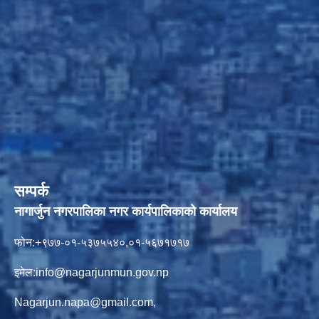
सम्पर्क
नागार्जुन नगरपालिका नगर कार्यपालिकाको कार्यालय
फोन:+९७७-०१-५३७५५४०,०१-५६७१७१७
इमेल:
info@nagarjunmun.gov.np
Nagarjun.napa@gmail.com
,