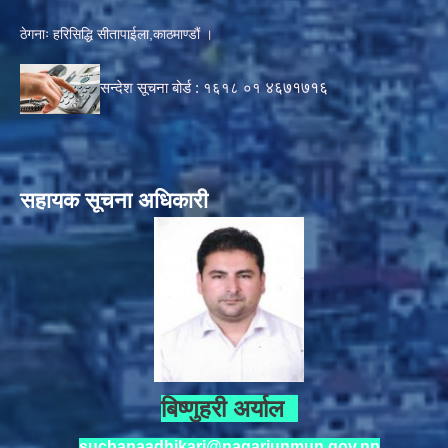
ठेगनाः हरिसिद्धि सीतापाईला,काठमाण्डौं ।
सन्देश सूचना बोर्ड :
१६१८ ०१
४६७१७१६
सहायक सूचना अधिकारी
बिष्णुहरी अर्याल
suchanaadhikari@nagarjunmun.gov.np