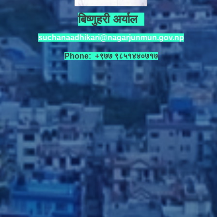
बिष्णुहरी अर्याल
suchanaadhikari@nagarjunmun.gov.np
Phone: +९७७ ९८५१४४०७१७