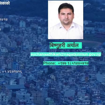
लिकाको
१७१७
p
बिष्णुहरी अर्याल
suchanaadhikari@nagarjunmun.gov.np
Phone: +९७७ ९८५१४४०७१७
८ ०१
४६७१७१६