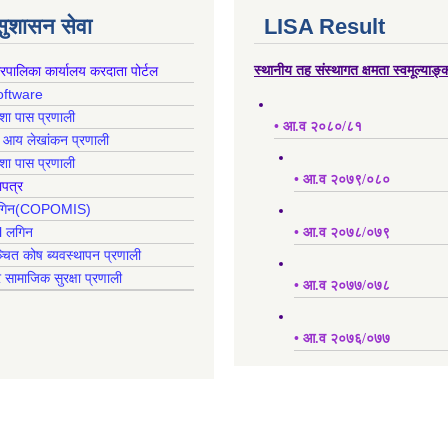
 सुशासन सेवा
LISA Result
गरपालिका कार्यालय करदाता पोर्टल
स्थानीय तह संस्थागत क्षमता स्वमूल्याङ
oftware
क्शा पास प्रणाली
• आ.व २०८०/८१
ह आय लेखांकन प्रणाली
क्शा पास प्रणाली
• आ.व २०७९/०८०
ापत्र
 लगिन(COPOMIS)
l लगिन
• आ.व २०७८/०७९
्चित कोष ब्यवस्थापन प्रणाली
र सामाजिक सुरक्षा प्रणाली
• आ.व २०७७/०७८
• आ.व २०७६/०७७