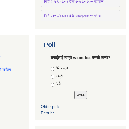
मिति २०७९/०९/०१ देखि २०७९/०९/३० 
गते
सम्म
मिति २०७९/१०/०१ देखि २०७९/१०/२९ गते सम्म
Poll
तपाईलाई हाम्रो websites कस्तो लग्यो?
ल
Choices
धेरै राम्रो
को कार्यालय
राम्रो
ठीकै
Older polls
Results