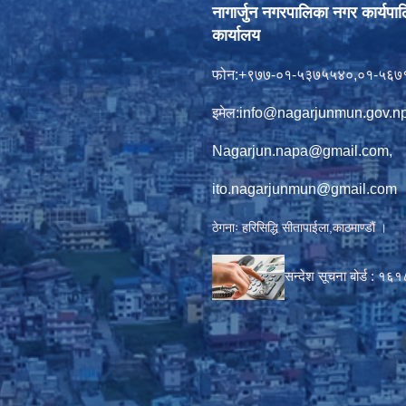
नागार्जुन नगरपालिका नगर कार्यपा
कार्यालय
फोन:+९७७-०१-५३७५५४०,०१-५६७
इमेल:
info@nagarjunmun.gov.n
Nagarjun.napa@gmail.com
,
ito.nagarjunmun@gmail.com
ठेगनाः हरिसिद्धि सीतापाईला,काठमाण्डौं ।
सन्देश सूचना बोर्ड :
१६१