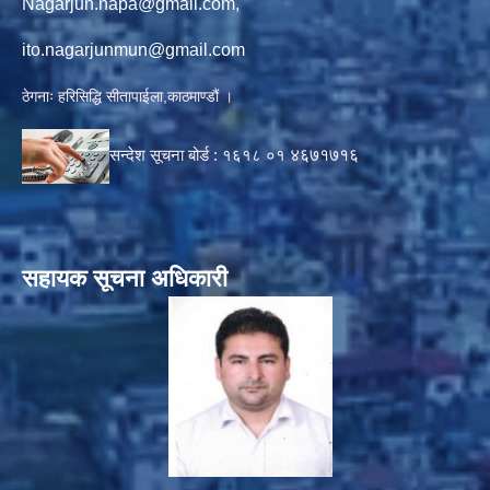
Nagarjun.napa@gmail.com
,
ito.nagarjunmun@gmail.com
ठेगनाः हरिसिद्धि सीतापाईला,काठमाण्डौं ।
सन्देश सूचना बोर्ड :
१६१८ ०१
४६७१७१६
सहायक सूचना अधिकारी