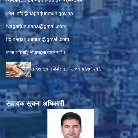
फोन:+९७७-०१-५३७५५४०,०१-५६७१७१७
इमेल:
info@nagarjunmun.gov.np
Nagarjun.napa@gmail.com
,
ito.nagarjunmun@gmail.com
ठेगनाः हरिसिद्धि सीतापाईला,काठमाण्डौं ।
सन्देश सूचना बोर्ड :
१६१८ ०१
४६७१७१६
सहायक सूचना अधिकारी