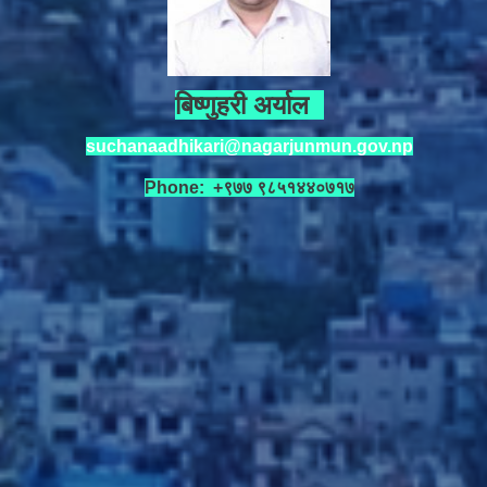
बिष्णुहरी अर्याल
suchanaadhikari@nagarjunmun.gov.np
Phone: +९७७ ९८५१४४०७१७