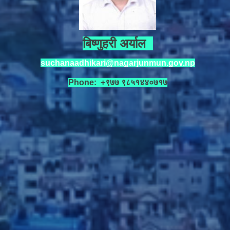
बिष्णुहरी अर्याल
suchanaadhikari@nagarjunmun.gov.np
Phone: +९७७ ९८५१४४०७१७