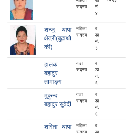
महिला
डा
१५५३
सदस्य
नं.
४
महिला
व
शन्जु थापा
सदस्य
डा
क्षेत्री(बुढाथो
नं.
की)
३
वडा
व
झलक
सदस्य
डा
बहादुर
नं.
तामाङ्ग
६
वडा
व
मुकुन्द
सदस्य
डा
बहादुर सुवेदी
नं.
६
महिला
व
शरिता थापा
सदस्य
डा