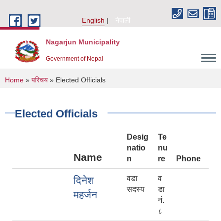
Skip to main content
English
नेपाली
Nagarjun Municipality
Government of Nepal
You are here
Home
»
परिचय
» Elected Officials
Elected Officials
Desig
Te
natio
nu
Name
n
re
Phone
वडा
व
दिनेश
सदस्य
डा
महर्जन
नं.
८