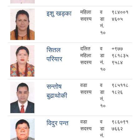
महिला
व
९८४००१
इशु खड्का
सदस्य
डा
४६०५
नं.
१०
दलित
व
+९७७
सितल
महिला
डा
९८१८३५
परियार
सदस्य
नं.
९५८४
१०
वडा
व
९८५११८
सन्तोष
सदस्य
डा
१८२६
बुढाथोकी
नं.
१०
वडा
व
९८६०९१
विदुर पन्त
सदस्य
डा
७६६२
नं.