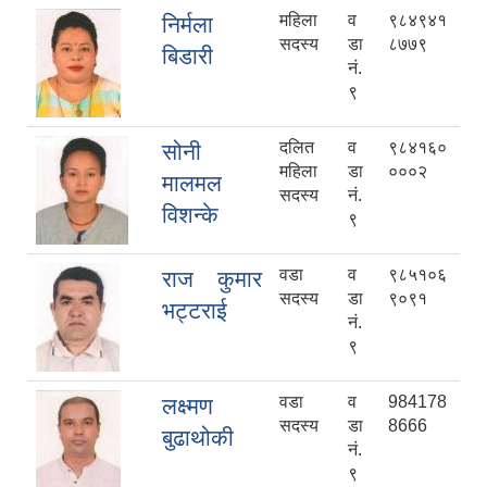
महिला
व
९८४९४१
निर्मला
सदस्य
डा
८७७९
बिडारी
नं.
९
दलित
व
९८४१६०
सोनी
महिला
डा
०००२
मालमल
सदस्य
नं.
विशन्के
९
वडा
व
९८५१०६
राज कुमार
सदस्य
डा
९०९१
भट्टराई
नं.
९
वडा
व
984178
लक्ष्मण
सदस्य
डा
8666
बुढाथोकी
नं.
९