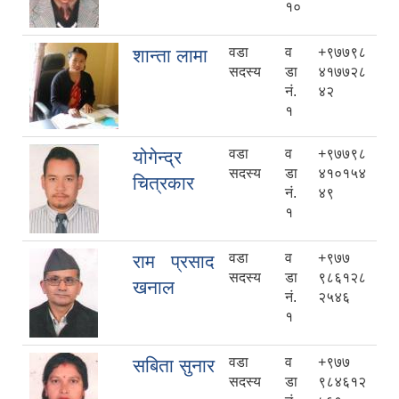
१०
वडा
व
+९७७९८
शान्ता लामा
सदस्य
डा
४१७७२८
नं.
४२
१
वडा
व
+९७७९८
योगेन्द्र
सदस्य
डा
४१०१५४
चित्रकार
नं.
४९
१
वडा
व
+९७७
राम प्रसाद
सदस्य
डा
९८६१२८
खनाल
नं.
२५४६
१
वडा
व
+९७७
सबिता सुनार
सदस्य
डा
९८४६१२