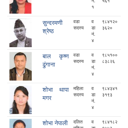
नं.
५६१
१
वडा
व
९८४१२०
सुन्दरमणी
सदस्य
डा
३६२०
श्रेष्ठ
नं.
४
वडा
व
९८५१००
बाल कृष्ण
सदस्य
डा
८३८२६
ढुंगाना
नं.
४
महिला
व
९८४३४१
शोभा थापा
सदस्य
डा
३१९३
मगर
नं.
४
दलित
व
९८४१८२
शोभा नेपाली