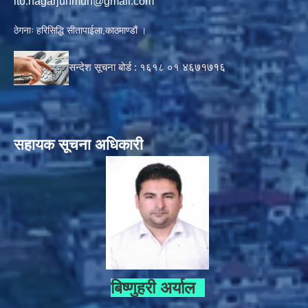
ito.nagarjunmun@gmail.com
ठेगनाः हरिसिद्धि सीतापाईला,काठमाण्डौं ।
सन्देश सूचना बोर्ड :
१६१८ ०१
४६७१७१६
सहायक सूचना अधिकारी
बिष्णुहरी अर्याल