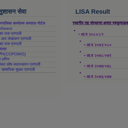
 सुशासन सेवा
LISA Result
स्थानीय तह संस्थागत क्षमता स्वमूल्याङ
गरपालिका कार्यालय करदाता पोर्टल
oftware
क्शा पास प्रणाली
• आ.व २०८०/८१
ह आय लेखांकन प्रणाली
क्शा पास प्रणाली
• आ.व २०७९/०८०
ापत्र
 लगिन(COPOMIS)
• आ.व २०७८/०७९
l लगिन
्चित कोष ब्यवस्थापन प्रणाली
• आ.व २०७७/०७८
र सामाजिक सुरक्षा प्रणाली
• आ.व २०७६/०७७