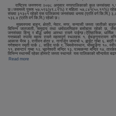
राष्ट्रिय जनगणना २०७८ अनुसार नगरपालिकाको कुल जनसंख्या १,
छ।जसमध्ये पुरूष ५७,५९६(४९.८९%) र महिला ५७,८४१(५०.११%) रहेक
संख्या ३१३०१ रहेको यस पालिकामा जनसंख्या धनत्व (प्रति वर्ग कि.मि.) 
५३६.४ (प्रति वर्ग कि.मि.) रहेको छ।
मुख्‍यरुपमा बाहुन, क्षेत्री, नेवार, मगर, सन्यासी जस्ता जातीको बाहुल
बिभिन्‍न जातजाती, समुदाय तथा धर्मावलम्विहरु बसोबास रहेको छ, जस
जनसंख्या हिन्दु र बौद्ध धर्ममा आस्था राख्‍ने पाईन्छ।ऐतिहासिक, धार्मि
गन्तब्यको रुपामा महत्व राख्‍ने महत्‍वपुर्ण स्थलहरू १. ईचङ्गुनारायण मन
आकास भैरब ३. रानीवन क्षेत्र ४. नागार्जुन जामाचो ५. ह्वाईट गुम्बा ६. बद्र
गणेशमान स्मृती पार्क ८. सहिद पार्क ९. भिमसेनस्थान, भीमढुङ्गा १०. स्वीजर
११. हसन्टार गुम्बा १२. भूवनेश्‍वरी मन्दिर १३. पञ्‍चकन्या मन्दिर १४. तारकेश
विभिन्न स्थानमा रहेका होमस्टे जस्‍ता स्थानले यस पालिकाको सौन्दर्यता ब
Read more
about संक्षिप्त परिचय