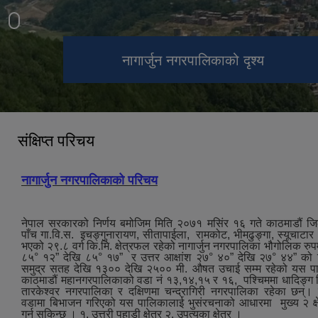
नागार्जुन नगरपालिकाको आवास क्षेत्र
नागार्जुन नगरपालिकाको दृश्य
इचङगु नारायण मन्दिर
सेतो (white) गुम्बा
स्वीजरल्याण्ड पार्क
बद्री नाथ मन्दिर
आदेश्वर मन्दिर
संक्षिप्त परिचय
नागार्जुन नगरपालिकाको परिचय
नेपाल सरकारको निर्णय बमोजिम मिति २०७१ मसिंर १६ गते काठमाडौं ज
पाँच गा.वि.स. इचङ्गुनारायण, सीतापाईला, रामकोट, भीमढुङ्गा, स्यूचाटा
भएको २९.८ वर्ग कि.मि. क्षेत्रफल रहेको नागार्जुन नगरपालिका भौगोलिक रुपमा
८५° १२” देखि ८५° १७” र उत्तर आक्षांश २७° ४०” देखि २७° ४४” को 
समुद्र सतह देखि १३०० देखि २५०० मी. औषत उचाई सम्म रहेको यस पाल
काठमाडौं महानगरपालिकाको वडा नं १३,१४,१५ र १६, पश्‍चिममा धादिङ्ग जि
तारकेश्‍वर नगरपालिका र दक्षिणमा चन्द्रागिरी नगरपालिका रहेका छन्।
वडामा बिभाजन गरिएको यस पालिकालाई भुसंरचनाको आधारमा मुख्य २ क्ष
गर्न सकिन्छ । १. उत्तरी पहाडी क्षेत्र २. उपत्यका क्षेत्र ।