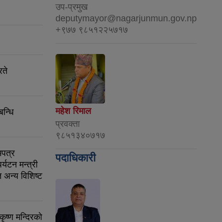
उप-प्रमुख
deputymayor@nagarjunmun.gov.np
+९७७ ९८५१२२५७१७
रते
महेश रिमाल
बन्धि
प्रवक्ता
९८५१३४०७१७
मपत्र
पदाधिकारी
्यटन मन्त्री
 अन्य विशिष्ट
ृष्ण मन्दिरको