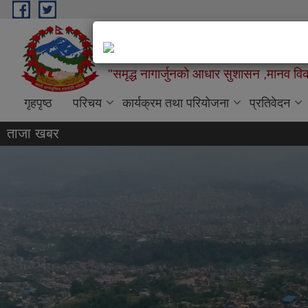
Skip to main content
नागार्जुन नगरपालिका,नगर कार्यपा
"समृद्ध नागार्जुनको आधार सुशासन ,मानव विक
गृहपृष्ठ
परिचय
कार्यक्रम तथा परियोजना
प्रतिवेदन
ताजा खबर