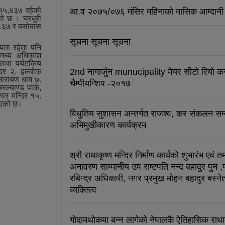
१५,४३७ रहेको
आ.व २०७५/०७६ मंसिर महिनाको मासिक आम्दानी
ो छ । घरधुरी
३,८६७ र बसोबास
सूचना सूचना सूचना
्यता रहेता पनि
मध्‍य अधिकांश
क तथा पर्यटकिय
2nd नागार्जुन munucipality मेयर सीटो रियो क
्दिर २. हल्चोक
ी नारायण धाम ७.
चैम्पीयन्शिप -२०१७
ल्याण्ड पार्क,
्‍वर मन्दिर १५.
ढाएको छ।
विधुतिय सुशासन अन्तर्गत राजश्व, कर संकलन सम्
अभिमुखीकारण कार्यक्रम
श्री राधाकृष्ण मन्दिर निर्माण कार्यको शुभारंभ एवं त
अनावरण साम्मानीय उप राष्टपति नन्द बहादुर पुन ,पर
रबिन्द्र अधिकारी, नगर प्रमुख मोहन बहादुर बस्नेत
व्यक्तित्व
गोदामथोकमा बन्न लागेको नेपालकै ऐतिहासिक राधाक