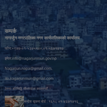
सम्पर्क
नागार्जुन नगरपालिका नगर कार्यपालिकाको कार्यालय
फोन:+९७७-०१-५३७५५४०,०१-५६७१७१७
इमेल:
info@nagarjunmun.gov.np
Nagarjun.napa@gmail.com
,
ito.nagarjunmun@gmail.com
ठेगनाः हरिसिद्धि सीतापाईला,काठमाण्डौं ।
सन्देश सूचना बोर्ड :
१६१८ ०१
४६७१७१६