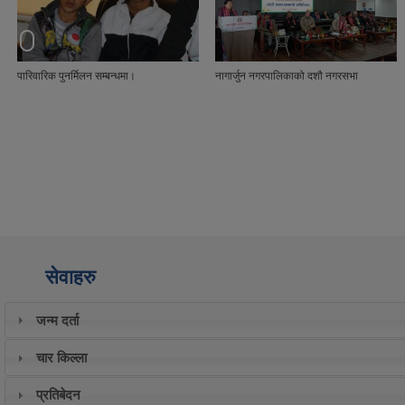
यस नागार्जुन नगरपालिका अन्तर्गत हाल वडा नं ७
प्रमुख प्रशासकीय अधिकृतहरुलाई स्वागत एंवम
साबिक डाडापौवा सि.नं २(क)२ कि.न २८०
बिदाई कार्यक्रम
गुरुङडाडा स्थित सार्वजनिक जग्गा नाप जाँच गरि
सिमाङ्कन गर्ने कार्य गरियो।
सेवाहरु
जन्म दर्ता
चार किल्ला
प्रतिबेदन