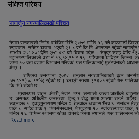
संक्षिप्त परिचय
नागार्जुन नगरपालिकाको परिचय
नेपाल सरकारको निर्णय बमोजिम मिति २०७१ मसिंर १६ गते काठमाडौं जिल्ला
स्यूचाटार समेटेर घोषणा भएको २९.८ वर्ग कि.मि. क्षेत्रफल रहेको नागार्जु
आक्षांश २७° ४०” देखि २७° ४४” को बिचमा पर्दछ । समुद्र सतह देखि १३
महानगरपालिकाको वडा नं १३,१४,१५ र १६, पश्‍चिममा धादिङ्ग जिल्ला, उत्त
जम्मा १० वटा वडामा बिभाजन गरिएको यस पालिकालाई भुसंरचनाको आधारमा मुख्
क्षेत्र ।
राष्ट्रिय जनगणना २०७८ अनुसार नगरपालिकाको कुल जनसंख्या
५७,८४१(५०.११%) रहेको छ । घरधुरी संख्या ३१३०१ रहेको यस पालिकामा जन
कि.मि.) रहेको छ।
मुख्‍यरुपमा बाहुन, क्षेत्री, नेवार, मगर, सन्यासी जस्ता जातीको बाहुल्य
छ, जसमध्‍य अधिकांश जनसंख्या हिन्दु र बौद्ध धर्ममा आस्था राख्‍ने पाईन्छ।ऐ
स्थलहरू १. ईचङ्गुनारायण मन्दिर २. हल्चोक आकास भैरब ३. रानीवन क्षेत्र ४.
पार्क ८. सहिद पार्क ९. भिमसेनस्थान, भीमढुङ्गा १०. स्वीजरल्याण्ड पार्क, ११.
मन्दिर १५. विभिन्न स्थानमा रहेका होमस्टे जस्‍ता स्थानले यस पालिकाको स
Read more
about संक्षिप्त परिचय