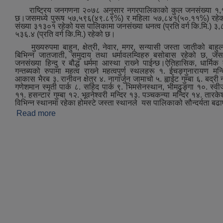
राष्ट्रिय जनगणना २०७८ अनुसार नगरपालिकाको कुल जनसंख्या १,
छ।जसमध्ये पुरूष ५७,५९६(४९.८९%) र महिला ५७,८४१(५०.११%) रहेक
संख्या ३१३०१ रहेको यस पालिकामा जनसंख्या धनत्व (प्रति वर्ग कि.मि.) 
५३६.४ (प्रति वर्ग कि.मि.) रहेको छ।
मुख्‍यरुपमा बाहुन, क्षेत्री, नेवार, मगर, सन्यासी जस्ता जातीको बाहुल
बिभिन्‍न जातजाती, समुदाय तथा धर्मावलम्विहरु बसोबास रहेको छ, जस
जनसंख्या हिन्दु र बौद्ध धर्ममा आस्था राख्‍ने पाईन्छ।ऐतिहासिक, धार्मि
गन्तब्यको रुपामा महत्व राख्‍ने महत्‍वपुर्ण स्थलहरू १. ईचङ्गुनारायण मन
आकास भैरब ३. रानीवन क्षेत्र ४. नागार्जुन जामाचो ५. ह्वाईट गुम्बा ६. बद्र
गणेशमान स्मृती पार्क ८. सहिद पार्क ९. भिमसेनस्थान, भीमढुङ्गा १०. स्वीजर
११. हसन्टार गुम्बा १२. भूवनेश्‍वरी मन्दिर १३. पञ्‍चकन्या मन्दिर १४. तारकेश
विभिन्न स्थानमा रहेका होमस्टे जस्‍ता स्थानले यस पालिकाको सौन्दर्यता ब
Read more
about संक्षिप्त परिचय