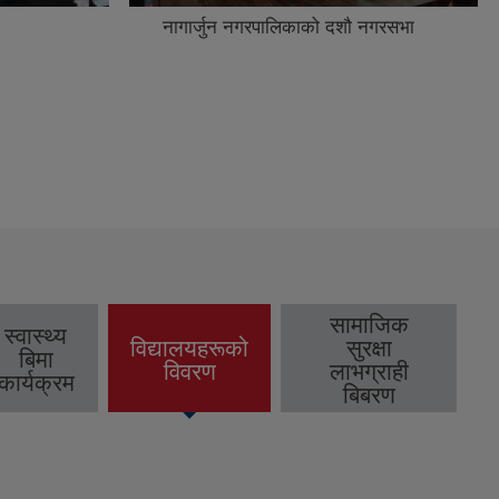
नगरसभा
यस नागार्जुन नगरपालिका अन्तर्गत हाल
वडा नं ७ साबिक डाडापौवा सि.नं २(क)२
कि.न २८० गुरुङडाडा स्थित सार्वजनिक
जग्गा नाप जाँच गरि सिमाङ्कन गर्ने कार्य
गरियो।
सामाजिक
स्वास्थ्य
विद्यालयहरूको
सुरक्षा
बिमा
(active tab)
विवरण
लाभग्राही
कार्यक्रम
बिबरण