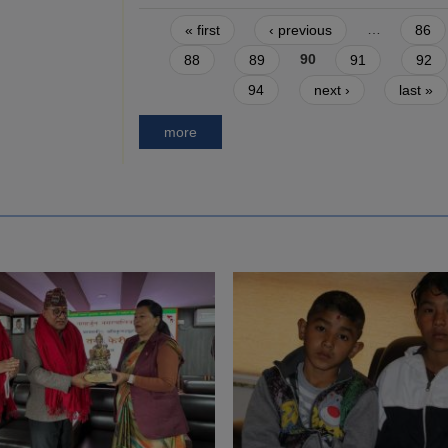
Pages
« first
‹ previous
…
86
88
89
90
91
92
94
next ›
last »
more