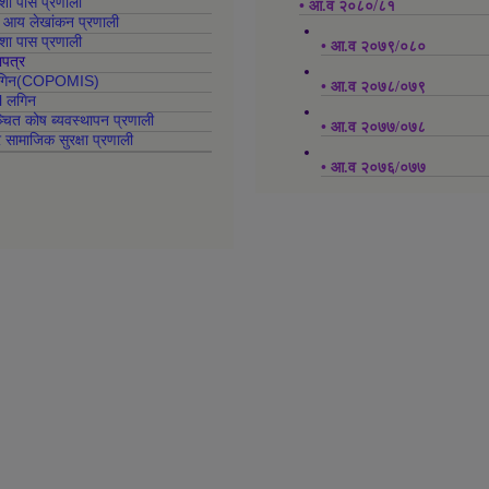
क्शा पास प्रणाली
• आ.व २०८०/८१
ह आय लेखांकन प्रणाली
क्शा पास प्रणाली
• आ.व २०७९/०८०
ापत्र
 लगिन(COPOMIS)
• आ.व २०७८/०७९
l लगिन
्चित कोष ब्यवस्थापन प्रणाली
• आ.व २०७७/०७८
र सामाजिक सुरक्षा प्रणाली
• आ.व २०७६/०७७