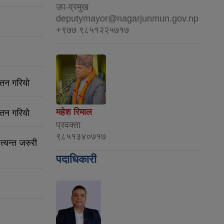
उप-प्रमुख
deputymayor@nagarjunmun.gov.np
+९७७ ९८५१२२५७१७
्तन गरियो
महेश रिमाल
्तन गरियो
प्रवक्ता
९८५१३४०७१७
त्यन्त जरुरी
पदाधिकारी