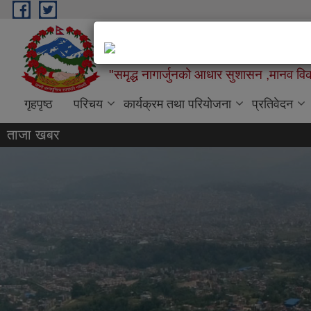
Skip to main content
नागार्जुन नगरपालिका,नगर कार्यपा
"समृद्ध नागार्जुनको आधार सुशासन ,मानव विक
गृहपृष्ठ
परिचय
कार्यक्रम तथा परियोजना
प्रतिवेदन
ताजा खबर