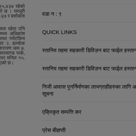
१५,४३७ रहेको
ो छ । घरधुरी
वडा न : ९
३,८६७ र बसोबास
्यता रहेता पनि
QUICK LINKS
मध्‍य अधिकांश
क तथा पर्यटकिय
्दिर २. हल्चोक
ी नारायण धाम ७.
स्तानिय तहमा सहकारी डिविज़न बाट फाईल हस्तान
ल्याण्ड पार्क,
्‍वर मन्दिर १५.
ढाएको छ।
स्तानिय तहमा सहकारी डिविज़न बाट फाईल हस्तान
निजी आवास पुनर्निर्माणका लाभग्राहीहरुका लागि अ
सूचना
एक्रिकृत सम्पत्ति कर
प्रेस बीज्ञप्ती