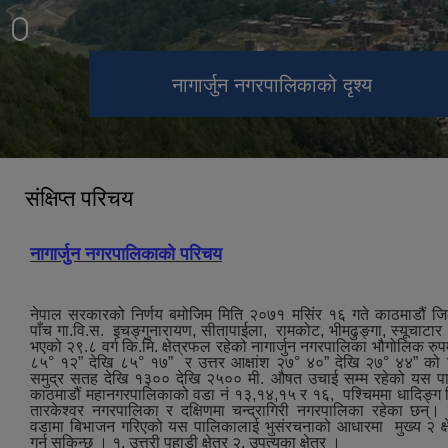
नागार्जुन नगरपालिकाको आवास क्षेत्र
नागार्जुन नगरपालिकाको दृश्य
इचङगु नारायण मन्दिर
सेतो (white) गुम्बा
स्वीजरल्याण्ड पार्क
बद्री नाथ मन्दिर
आदेश्वर मन्दिर
संक्षिप्त परिचय
नागार्जुन नगरपालिकाको परिचय
नेपाल सरकारको निर्णय बमोजिम मिति २०७१ मसिंर १६ गते काठमाडौं ज
पाँच गा.वि.स. इचङ्गुनारायण, सीतापाईला, रामकोट, भीमढुङ्गा, स्यूचाटा
भएको २९.८ वर्ग कि.मि. क्षेत्रफल रहेको नागार्जुन नगरपालिका भौगोलिक रुपमा
८५° १२” देखि ८५° १७” र उत्तर आक्षांश २७° ४०” देखि २७° ४४” को 
समुद्र सतह देखि १३०० देखि २५०० मी. औषत उचाई सम्म रहेको यस पाल
काठमाडौं महानगरपालिकाको वडा नं १३,१४,१५ र १६, पश्‍चिममा धादिङ्ग जि
तारकेश्‍वर नगरपालिका र दक्षिणमा चन्द्रागिरी नगरपालिका रहेका छन्।
वडामा बिभाजन गरिएको यस पालिकालाई भुसंरचनाको आधारमा मुख्य २ क्ष
गर्न सकिन्छ । १. उत्तरी पहाडी क्षेत्र २. उपत्यका क्षेत्र ।