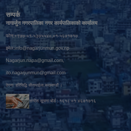
सम्पर्क
नागार्जुन नगरपालिका नगर कार्यपालिकाको कार्यालय
फोन:+९७७-०१-५३७५५४०,०१-५६७१७१७
इमेल:
info@nagarjunmun.gov.np
Nagarjun.napa@gmail.com
,
ito.nagarjunmun@gmail.com
ठेगनाः हरिसिद्धि सीतापाईला,काठमाण्डौं ।
सन्देश सूचना बोर्ड :
१६१८ ०१
४६७१७१६