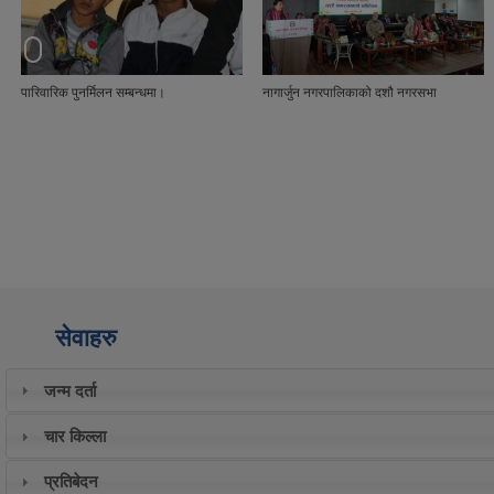
नागार्जुन नगरपालिकाको दशौ नगरसभा
यस नागार्जुन नगरपालिका अन्तर्गत हाल वडा नं ७
साबिक डाडापौवा सि.नं २(क)२ कि.न २८०
गुरुङडाडा स्थित सार्वजनिक जग्गा नाप जाँच गरि
सिमाङ्कन गर्ने कार्य गरियो।
सेवाहरु
जन्म दर्ता
चार किल्ला
प्रतिबेदन