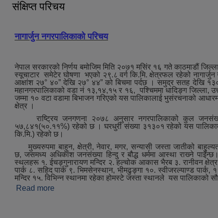
संक्षिप्त परिचय
नागार्जुन नगरपालिकाको परिचय
नेपाल सरकारको निर्णय बमोजिम मिति २०७१ मसिंर १६ गते काठमाडौं जिल्ला
स्यूचाटार समेटेर घोषणा भएको २९.८ वर्ग कि.मि. क्षेत्रफल रहेको नागार्जु
आक्षांश २७° ४०” देखि २७° ४४” को बिचमा पर्दछ । समुद्र सतह देखि १३
महानगरपालिकाको वडा नं १३,१४,१५ र १६, पश्‍चिममा धादिङ्ग जिल्ला, उत्त
जम्मा १० वटा वडामा बिभाजन गरिएको यस पालिकालाई भुसंरचनाको आधारमा मुख्
क्षेत्र ।
राष्ट्रिय जनगणना २०७८ अनुसार नगरपालिकाको कुल जनसंख्या
५७,८४१(५०.११%) रहेको छ । घरधुरी संख्या ३१३०१ रहेको यस पालिकामा जन
कि.मि.) रहेको छ।
मुख्‍यरुपमा बाहुन, क्षेत्री, नेवार, मगर, सन्यासी जस्ता जातीको बाहुल्य
छ, जसमध्‍य अधिकांश जनसंख्या हिन्दु र बौद्ध धर्ममा आस्था राख्‍ने पाईन्छ।ऐ
स्थलहरू १. ईचङ्गुनारायण मन्दिर २. हल्चोक आकास भैरब ३. रानीवन क्षेत्र ४.
पार्क ८. सहिद पार्क ९. भिमसेनस्थान, भीमढुङ्गा १०. स्वीजरल्याण्ड पार्क, ११.
मन्दिर १५. विभिन्न स्थानमा रहेका होमस्टे जस्‍ता स्थानले यस पालिकाको स
Read more
about संक्षिप्त परिचय