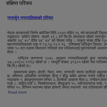
संक्षिप्त परिचय
नागार्जुन नगरपालिकाको परिचय
नेपाल सरकारको निर्णय बमोजिम मिति २०७१ मसिंर १६ गते काठमाडौं जिल्ला
स्यूचाटार समेटेर घोषणा भएको २९.८ वर्ग कि.मि. क्षेत्रफल रहेको नागार्जु
आक्षांश २७° ४०” देखि २७° ४४” को बिचमा पर्दछ । समुद्र सतह देखि १३
महानगरपालिकाको वडा नं १३,१४,१५ र १६, पश्‍चिममा धादिङ्ग जिल्ला, उत्त
जम्मा १० वटा वडामा बिभाजन गरिएको यस पालिकालाई भुसंरचनाको आधारमा मुख्
क्षेत्र ।
राष्ट्रिय जनगणना २०७८ अनुसार नगरपालिकाको कुल जनसंख्या
५७,८४१(५०.११%) रहेको छ । घरधुरी संख्या ३१३०१ रहेको यस पालिकामा जन
कि.मि.) रहेको छ।
मुख्‍यरुपमा बाहुन, क्षेत्री, नेवार, मगर, सन्यासी जस्ता जातीको बाहुल्य
छ, जसमध्‍य अधिकांश जनसंख्या हिन्दु र बौद्ध धर्ममा आस्था राख्‍ने पाईन्छ।ऐ
स्थलहरू १. ईचङ्गुनारायण मन्दिर २. हल्चोक आकास भैरब ३. रानीवन क्षेत्र ४.
पार्क ८. सहिद पार्क ९. भिमसेनस्थान, भीमढुङ्गा १०. स्वीजरल्याण्ड पार्क, ११.
मन्दिर १५. विभिन्न स्थानमा रहेका होमस्टे जस्‍ता स्थानले यस पालिकाको स
Read more
about संक्षिप्त परिचय