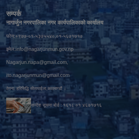
सम्पर्क
नागार्जुन नगरपालिका नगर कार्यपालिकाको कार्यालय
फोन:+९७७-०१-५३७५५४०,०१-५६७१७१७
इमेल:
info@nagarjunmun.gov.np
Nagarjun.napa@gmail.com
,
ito.nagarjunmun@gmail.com
ठेगनाः हरिसिद्धि सीतापाईला,काठमाण्डौं ।
सन्देश सूचना बोर्ड :
१६१८ ०१
४६७१७१६