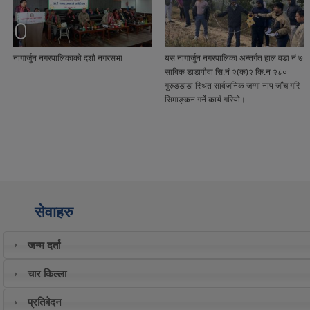
नागार्जुन नगरपालिकाको दशौ नगरसभा
यस नागार्जुन नगरपालिका अन्तर्गत हाल वडा नं ७
साबिक डाडापौवा सि.नं २(क)२ कि.न २८०
गुरुङडाडा स्थित सार्वजनिक जग्गा नाप जाँच गरि
सिमाङ्कन गर्ने कार्य गरियो।
सेवाहरु
जन्म दर्ता
चार किल्ला
प्रतिबेदन